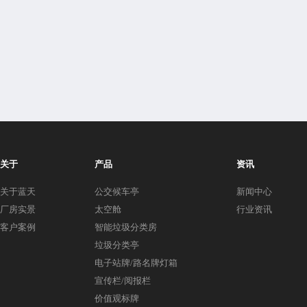
关于
产品
资讯
关于蓝天
公交候车亭
新闻中心
厂房实景
太空舱
行业资讯
客户案例
智能垃圾分类房
垃圾分类亭
电子站牌/路名牌灯箱
宣传栏/阅报栏
价值观标牌