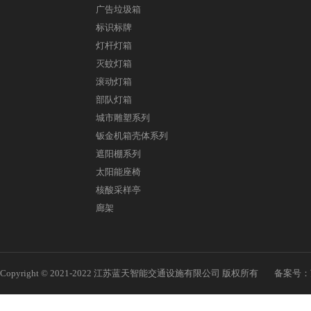
广告垃圾箱
标识标牌
灯杆灯箱
灭蚊灯箱
滚动灯箱
部队灯箱
城市雕塑系列
钣金机箱壳体系列
遮阳棚系列
太阳能座椅
核酸采样亭
廊架
Copyright © 2021-2022 江苏蓝天智能交通设施有限公司 版权所有
备案号：苏I