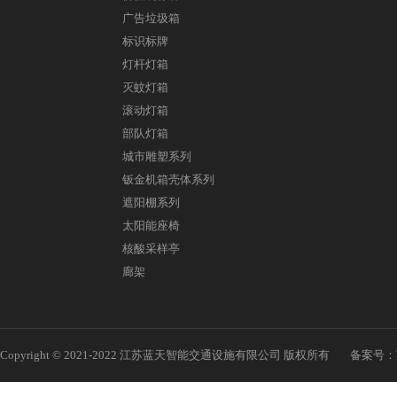
广告垃圾箱
标识标牌
灯杆灯箱
灭蚊灯箱
滚动灯箱
部队灯箱
城市雕塑系列
钣金机箱壳体系列
遮阳棚系列
太阳能座椅
核酸采样亭
廊架
Copyright © 2021-2022 江苏蓝天智能交通设施有限公司 版权所有
备案号：苏I