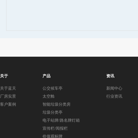
关于
产品
资讯
关于蓝天
公交候车亭
新闻中心
厂房实景
太空舱
行业资讯
客户案例
智能垃圾分类房
垃圾分类亭
电子站牌/路名牌灯箱
宣传栏/阅报栏
价值观标牌