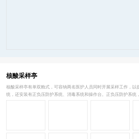
核酸采样亭
核酸采样亭有单双舱式，可容纳两名医护人员同时开展采样工作，以提
统，还安装有正负压防护系统、消毒系统和操作台。正负压防护系统
境，进而保证空气洁净度。舱后侧的出风口能让舱内产生的空气及时
险。舱内顶部的紫外线消毒灯能实时同步对舱内环境进行消毒除菌。