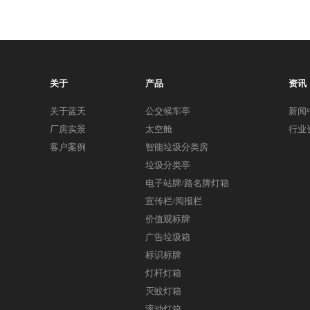
关于
产品
资讯
关于蓝天
公交候车亭
新闻
厂房实景
太空舱
行业
客户案例
智能垃圾分类房
垃圾分类亭
电子站牌/路名牌灯箱
宣传栏/阅报栏
价值观标牌
广告垃圾箱
标识标牌
灯杆灯箱
灭蚊灯箱
滚动灯箱